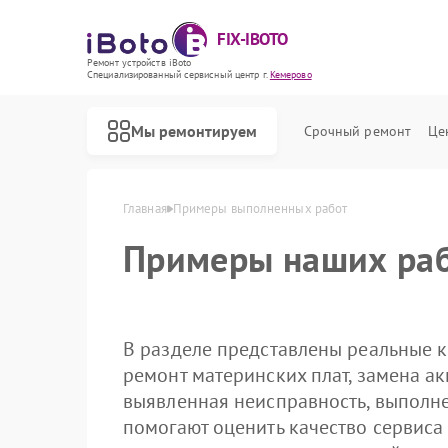
FIX-IBOTO
Ремонт устройств iBoto
Специализированный cервисный центр г.
Кемерово
Мы ремонтируем
Срочный ремонт
Це
Ремонт роботов-пылесосов iBoto
Главная
Примеры выполненных работ
Примеры наших раб
В разделе представлены реальные к
ремонт материнских плат, замена ак
выявленная неисправность, выполн
помогают оценить качество сервиса