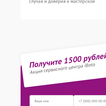
случая и доверия к мастерской
Получите 1500 рубле
Акция сервисного центра iBoto