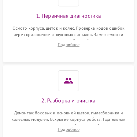
1. Первичная диагностика
Осмотр корпуса, щеток и колес. Проверка кодов ошибок
через приложение и звуковых сигналов. Замер емкости
аккумулятора и тестирование базовой станции зарядки.
Подробнее
Оценка работы лидара, бампера и датчиков падения для
локализации неисправности.
2. Разборка и очистка
Демонтаж боковых и основной щеток, пылесборника и
колесных модулей. Вскрытие корпуса робота. Тщательная
очистка внутренних полостей, шестерней и плат от
Подробнее
скопившейся пыли, волос и шерсти животных с