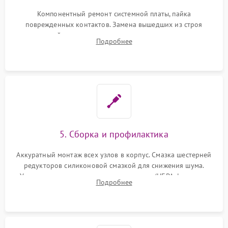
Компонентный ремонт системной платы, пайка
поврежденных контактов. Замена вышедших из строя
двигателей, изношенного аккумулятора, неисправного
Подробнее
лидара или помпы подачи воды. Восстановление шлейфов и
устранение последствий попадания влаги.
5. Сборка и профилактика
Аккуратный монтаж всех узлов в корпус. Смазка шестерней
редукторов силиконовой смазкой для снижения шума.
Установка новых расходных материалов (HEPA-фильтров,
Подробнее
микрофибры, щеток). Надежная фиксация разъемов и
проверка герметичности водяного контура.