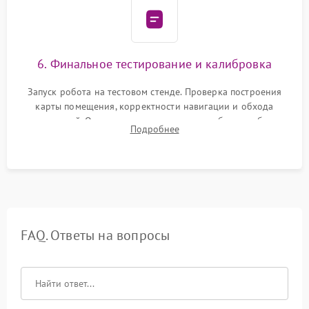
6. Финальное тестирование и калибровка
Запуск робота на тестовом стенде. Проверка построения
карты помещения, корректности навигации и обхода
препятствий. Оценка силы всасывания и работы турбины.
Подробнее
Тестирование автоматического возврата на док-станцию и
процесса зарядки.
FAQ. Ответы на вопросы