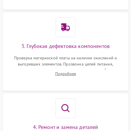
использованием сжатого воздуха и щеток.
3. Глубокая дефектовка компонентов
Проверка материнской платы на наличие окислений и
выгоревших элементов. Прозвонка цепей питания,
тестирование приводных моторов колес и турбины
Подробнее
всасывания. Оценка состояния оптических и инфракрасных
датчиков, а также механизма лазерного дальномера.
4. Ремонт и замена деталей