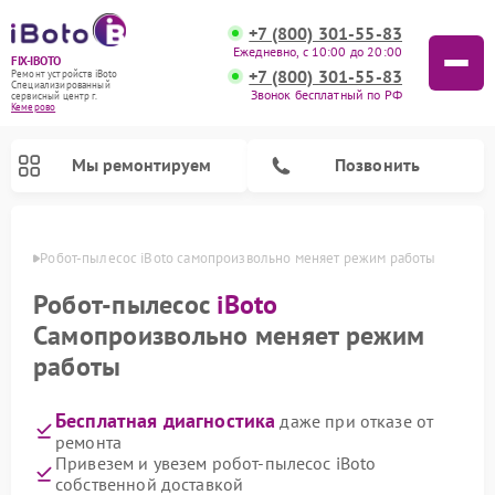
+7 (800) 301-55-83
Ежедневно, с 10:00 до 20:00
FIX-IBOTO
+7 (800) 301-55-83
Ремонт устройств iBoto
Специализированный
Звонок бесплатный по РФ
cервисный центр г.
Кемерово
Мы ремонтируем
Позвонить
ерово
Робот-пылесос iBoto самопроизвольно меняет режим работы
Ремонт роботов-пылесосов iBoto
Робот-пылесос
iBoto
Самопроизвольно меняет режим
работы
Бесплатная диагностика
даже при отказе от
ремонта
Привезем и увезем робот-пылесос iBoto
собственной доставкой