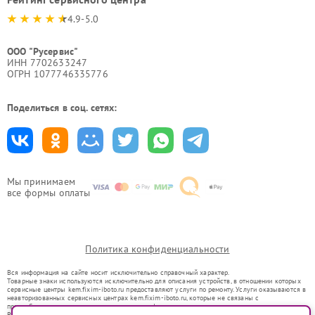
4.9-5.0
ООО "Русервис"
ИНН 7702633247
ОГРН 1077746335776
Поделиться в соц. сетях:
Мы принимаем
все формы оплаты
Политика конфиденциальности
Вся информация на сайте носит исключительно справочный характер.
Товарные знаки используются исключительно для описания устройств, в отношении которых
сервисные центры kem.fixim-iboto.ru предоставляют услуги по ремонту. Услуги оказываются в
неавторизованных сервисных центрах kem.fixim-iboto.ru, которые не связаны с
правообладателями товарных знаков или их официальными представителями.
Ремонт осуществляется для устройств, уже введенных в гражданский оборот в соответствии