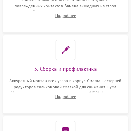
поврежденных контактов. Замена вышедших из строя
двигателей, изношенного аккумулятора, неисправного
Подробнее
лидара или помпы подачи воды. Восстановление шлейфов и
устранение последствий попадания влаги.
5. Сборка и профилактика
Аккуратный монтаж всех узлов в корпус. Смазка шестерней
редукторов силиконовой смазкой для снижения шума.
Установка новых расходных материалов (HEPA-фильтров,
Подробнее
микрофибры, щеток). Надежная фиксация разъемов и
проверка герметичности водяного контура.