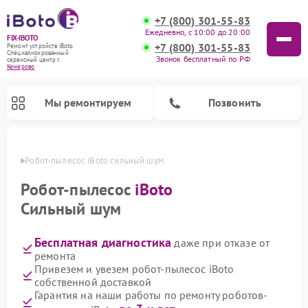
+7 (800) 301-55-83
Ежедневно, с 10:00 до 20:00
FIX-IBOTO
+7 (800) 301-55-83
Ремонт устройств iBoto
Специализированный
Звонок бесплатный по РФ
cервисный центр г.
Кемерово
Мы ремонтируем
Позвонить
ерово
Робот-пылесос iBoto сильный шум
Ремонт роботов-пылесосов iBoto
Робот-пылесос
iBoto
Сильный шум
Бесплатная диагностика
даже при отказе от
ремонта
Привезем и увезем робот-пылесос iBoto
собственной доставкой
Гарантия на наши работы по ремонту роботов-