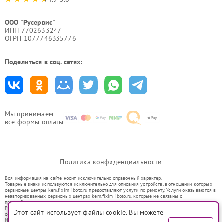
ООО "Русервис"
ИНН 7702633247
ОГРН 1077746335776
Поделиться в соц. сетях:
Мы принимаем
все формы оплаты
Политика конфиденциальности
Вся информация на сайте носит исключительно справочный характер.
Товарные знаки используются исключительно для описания устройств, в отношении которых
сервисные центры kem.fixim-iboto.ru предоставляют услуги по ремонту. Услуги оказываются в
неавторизованных сервисных центрах kem.fixim-iboto.ru, которые не связаны с
правообладателями товарных знаков или их официальными представителями.
Ремонт осуществляется для устройств, уже введенных в гражданский оборот в соответствии
Этот сайт использует файлы cookie. Вы можете
со статьей 1487 ГК РФ.
Использование товарных знаков не преследует цели индивидуализации услуг или введения