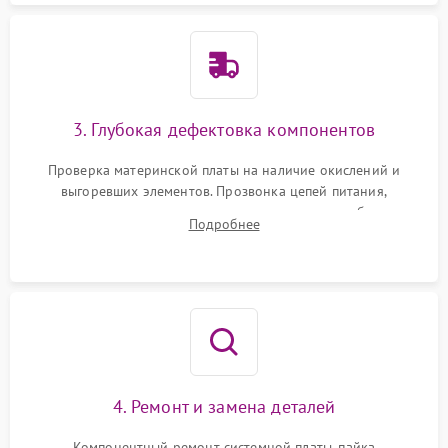
3. Глубокая дефектовка компонентов
Проверка материнской платы на наличие окислений и
выгоревших элементов. Прозвонка цепей питания,
тестирование приводных моторов колес и турбины
Подробнее
всасывания. Оценка состояния оптических и инфракрасных
датчиков, а также механизма лазерного дальномера.
4. Ремонт и замена деталей
Компонентный ремонт системной платы, пайка