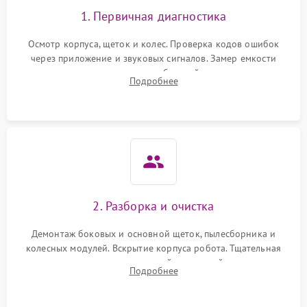
1. Первичная диагностика
Осмотр корпуса, щеток и колес. Проверка кодов ошибок
через приложение и звуковых сигналов. Замер емкости
аккумулятора и тестирование базовой станции зарядки.
Подробнее
Оценка работы лидара, бампера и датчиков падения для
локализации неисправности.
2. Разборка и очистка
Демонтаж боковых и основной щеток, пылесборника и
колесных модулей. Вскрытие корпуса робота. Тщательная
очистка внутренних полостей, шестерней и плат от
Подробнее
скопившейся пыли, волос и шерсти животных с
использованием сжатого воздуха и щеток.