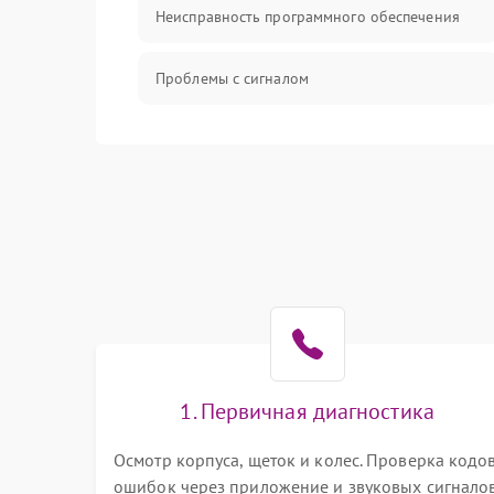
Неисправность программного обеспечения
Проблемы с сигналом
Неисправность резервуаров и систем подачи
воды
Проблемы с механикой
Батарея
Режим работы
Программные сбои
1. Первичная диагностика
Осмотр корпуса, щеток и колес. Проверка кодо
ошибок через приложение и звуковых сигналов