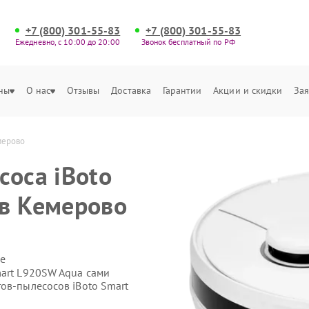
+7 (800) 301-55-83
+7 (800) 301-55-83
Ежедневно, с 10:00 до 20:00
Звонок бесплатный по РФ
ны
О нас
Отзывы
Доставка
Гарантии
Акции и скидки
Зая
мерово
соса iBoto
в Кемерово
е
mart L920SW Aqua сами
ов-пылесосов iBoto Smart