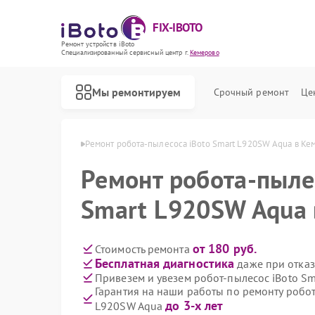
FIX-IBOTO
Ремонт устройств iBoto
Специализированный cервисный центр г.
Кемерово
Мы ремонтируем
Срочный ремонт
Це
Ремонт роботов-пылесосов iBoto
ов iBoto в Кемерово
Ремонт робота-пылесоса iBoto Smart L920SW Aqua в Ке
Ремонт робота-пыле
Smart L920SW Aqua 
от 180 руб.
Стоимость ремонта
Бесплатная диагностика
даже при отказ
Привезем и увезем робот-пылесос iBoto S
Гарантия на наши работы по ремонту робот
до 3-х лет
L920SW Aqua