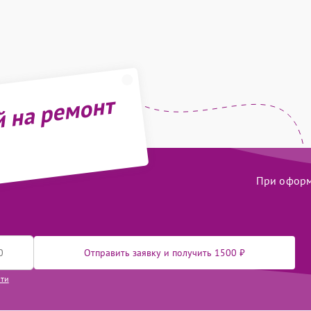
й на ремонт
При оформл
Отправить заявку и получить 1500 ₽
сти