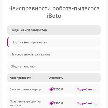
Неисправности робота-пылесоса
iBoto
Виды неисправностей
Прочие неисправности
Неисправность движения
Общие поломки
Неисправности
Стоимость
Неисправность датчиков
Сильно греется корпус
2200 ₽
Подробнее →
Неисправность программного обеспечения
Появление трещин на
Проблемы с сигналом
2500 ₽
Подробнее →
корпуса