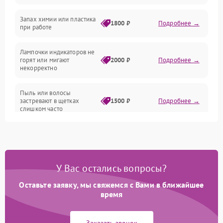
Неисправность резервуаров и систем подачи воды
Запах химии или пластика
1800 ₽
Подробнее →
при работе
Проблемы с механикой
Лампочки индикаторов не
горят или мигают
2000 ₽
Подробнее →
Батарея
некорректно
Режим работы
Пыль или волосы
застревают в щетках
1500 ₽
Подробнее →
слишком часто
Программные сбои
У Вас остались вопросы?
Оставьте заявку, мы свяжемся с Вами в ближайшее
время
Заказать звонок