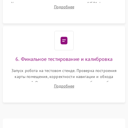
Установка новых расходных материалов (HEPA-фильтров,
Подробнее
микрофибры, щеток). Надежная фиксация разъемов и
проверка герметичности водяного контура.
6. Финальное тестирование и калибровка
Запуск робота на тестовом стенде. Проверка построения
карты помещения, корректности навигации и обхода
препятствий. Оценка силы всасывания и работы турбины.
Подробнее
Тестирование автоматического возврата на док-станцию и
процесса зарядки.