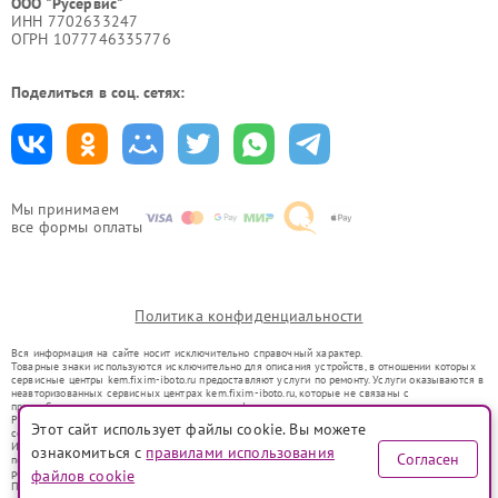
ООО "Русервис"
ИНН 7702633247
ОГРН 1077746335776
Поделиться в соц. сетях:
Мы принимаем
все формы оплаты
Политика конфиденциальности
Вся информация на сайте носит исключительно справочный характер.
Товарные знаки используются исключительно для описания устройств, в отношении которых
сервисные центры kem.fixim-iboto.ru предоставляют услуги по ремонту. Услуги оказываются в
неавторизованных сервисных центрах kem.fixim-iboto.ru, которые не связаны с
правообладателями товарных знаков или их официальными представителями.
Ремонт осуществляется для устройств, уже введенных в гражданский оборот в соответствии
Этот сайт использует файлы cookie. Вы можете
со статьей 1487 ГК РФ.
Использование товарных знаков не преследует цели индивидуализации услуг или введения
ознакомиться с
правилами использования
Согласен
потребителей в заблуждение, а служит для информирования о предоставляемых услугах по
ремонту техники указанных брендов.
файлов cookie
Представленная на сайте информация не является публичной офертой, определяемой