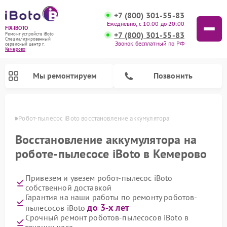
+7 (800) 301-55-83
Ежедневно, с 10:00 до 20:00
FIX-IBOTO
+7 (800) 301-55-83
Ремонт устройств iBoto
Специализированный
Звонок бесплатный по РФ
cервисный центр г.
Кемерово
Мы ремонтируем
Позвонить
ерово
Робот-пылесос iBoto восстановление аккумулятора
Ремонт роботов-пылесосов iBoto
Восстановление аккумулятора на
роботе-пылесосе iBoto в Кемерово
Привезем и увезем робот-пылесос iBoto
собственной доставкой
Гарантия на наши работы по ремонту роботов-
до 3-х лет
пылесосов iBoto
Срочный ремонт роботов-пылесосов iBoto в
течении часа