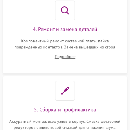
4. Ремонт и замена деталей
Компонентный ремонт системной платы, пайка
поврежденных контактов. Замена вышедших из строя
двигателей, изношенного аккумулятора, неисправного
Подробнее
лидара или помпы подачи воды. Восстановление шлейфов и
устранение последствий попадания влаги.
5. Сборка и профилактика
Аккуратный монтаж всех узлов в корпус. Смазка шестерней
редукторов силиконовой смазкой для снижения шума.