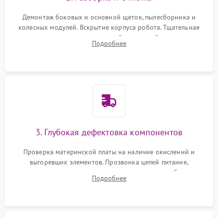
Демонтаж боковых и основной щеток, пылесборника и
колесных модулей. Вскрытие корпуса робота. Тщательная
очистка внутренних полостей, шестерней и плат от
Подробнее
скопившейся пыли, волос и шерсти животных с
использованием сжатого воздуха и щеток.
3. Глубокая дефектовка компонентов
Проверка материнской платы на наличие окислений и
выгоревших элементов. Прозвонка цепей питания,
тестирование приводных моторов колес и турбины
Подробнее
всасывания. Оценка состояния оптических и инфракрасных
датчиков, а также механизма лазерного дальномера.