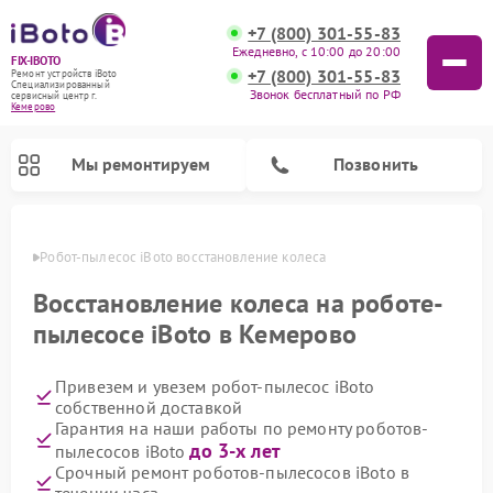
+7 (800) 301-55-83
Ежедневно, с 10:00 до 20:00
FIX-IBOTO
+7 (800) 301-55-83
Ремонт устройств iBoto
Специализированный
Звонок бесплатный по РФ
cервисный центр г.
Кемерово
Мы ремонтируем
Позвонить
ерово
Робот-пылесос iBoto восстановление колеса
Ремонт роботов-пылесосов iBoto
Восстановление колеса на роботе-
пылесосе iBoto в Кемерово
Привезем и увезем робот-пылесос iBoto
собственной доставкой
Гарантия на наши работы по ремонту роботов-
до 3-х лет
пылесосов iBoto
Срочный ремонт роботов-пылесосов iBoto в
течении часа