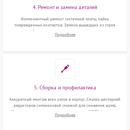
4. Ремонт и замена деталей
Компонентный ремонт системной платы, пайка
поврежденных контактов. Замена вышедших из строя
двигателей, изношенного аккумулятора, неисправного
Подробнее
лидара или помпы подачи воды. Восстановление шлейфов и
устранение последствий попадания влаги.
5. Сборка и профилактика
Аккуратный монтаж всех узлов в корпус. Смазка шестерней
редукторов силиконовой смазкой для снижения шума.
Установка новых расходных материалов (HEPA-фильтров,
Подробнее
микрофибры, щеток). Надежная фиксация разъемов и
проверка герметичности водяного контура.