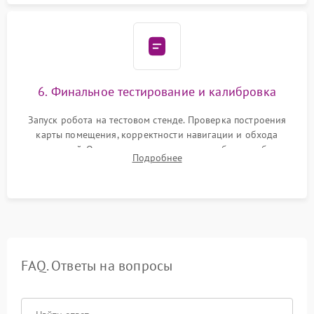
6. Финальное тестирование и калибровка
Запуск робота на тестовом стенде. Проверка построения
карты помещения, корректности навигации и обхода
препятствий. Оценка силы всасывания и работы турбины.
Подробнее
Тестирование автоматического возврата на док-станцию и
процесса зарядки.
FAQ. Ответы на вопросы