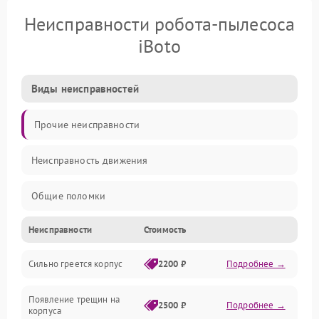
Неисправности робота-пылесоса
iBoto
Виды неисправностей
Прочие неисправности
Неисправность движения
Общие поломки
Неисправности
Стоимость
Неисправность датчиков
Сильно греется корпус
2200 ₽
Подробнее →
Неисправность программного обеспечения
Появление трещин на
Проблемы с сигналом
2500 ₽
Подробнее →
корпуса