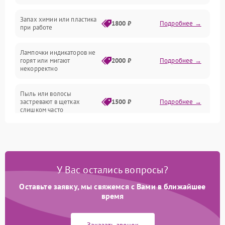
Неисправность резервуаров и систем подачи воды
Запах химии или пластика
1800 ₽
Подробнее →
при работе
Проблемы с механикой
Лампочки индикаторов не
горят или мигают
2000 ₽
Подробнее →
Батарея
некорректно
Режим работы
Пыль или волосы
застревают в щетках
1500 ₽
Подробнее →
слишком часто
Программные сбои
У Вас остались вопросы?
Оставьте заявку, мы свяжемся с Вами в ближайшее
время
Заказать звонок