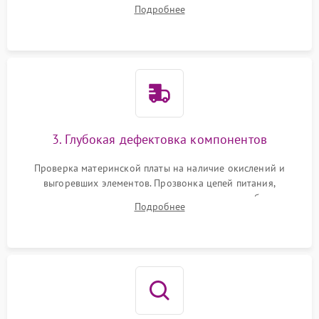
очистка внутренних полостей, шестерней и плат от
Подробнее
скопившейся пыли, волос и шерсти животных с
использованием сжатого воздуха и щеток.
3. Глубокая дефектовка компонентов
Проверка материнской платы на наличие окислений и
выгоревших элементов. Прозвонка цепей питания,
тестирование приводных моторов колес и турбины
Подробнее
всасывания. Оценка состояния оптических и инфракрасных
датчиков, а также механизма лазерного дальномера.